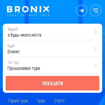
Контакты
Меню
Звідки?
з будь-якого міста
Куди?
Єгипет
Тип туру
Гірськолижні тури
ПОКАЗАТИ
Гарячі тури
Тури
Статті