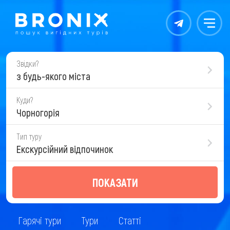
Контакты
Меню
Звідки?
з будь-якого міста
Куди?
Чорногорія
Тип туру
Екскурсійний відпочинок
ПОКАЗАТИ
Гарячі тури
Тури
Статті