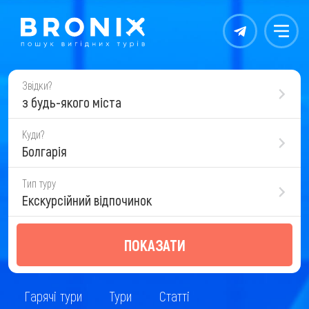
Контакты
Меню
Звідки?
з будь-якого міста
Куди?
Болгарія
Тип туру
Екскурсійний відпочинок
ПОКАЗАТИ
Гарячі тури
Тури
Статті