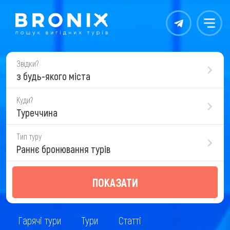
Контакты
Меню
Звідки?
з будь-якого міста
Куди?
Туреччина
Тип туру
Раннє бронювання турів
ПОКАЗАТИ
Гарячі тури
Тури
Статті