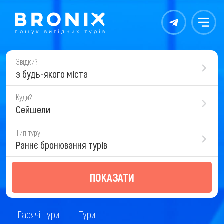
Контакты
Меню
Звідки?
з будь-якого міста
Куди?
Сейшели
Тип туру
Раннє бронювання турів
ПОКАЗАТИ
Гарячі тури
Тури