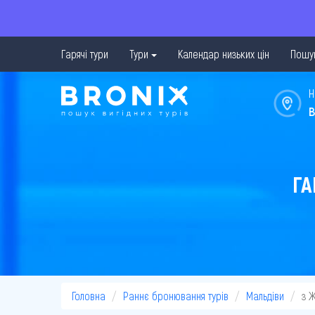
Гарячі тури
Тури
Календар низьких цін
Пошук
Н
в
ГА
Головна
Раннє бронювання турів
Мальдіви
з 