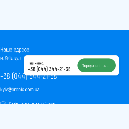
Наша адреса:
м. Київ, вул. Інститутська, 22/7, оф. 41
Наш номер:
Передзвоніть мені
+38 (044) 344-21-38
+38 (044) 344-21-38
kyiv@bronix.com.ua
Політика конфіденційності
Пользовательское соглашение
Публічна оферта
Карта сайту