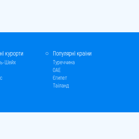
ні курорти
Популярні країни
ь-Шейх
Туреччина
ОАЕ
с
Єгипет
Таїланд