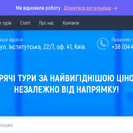
Ми відновили роботу
Дізнатися детальніше
 турів
Статті
Про нас
Контакти
аша адреса
Працюємо з 
ул. Інститутська, 22/7, оф. 41, Київ
+38 (044
РЯЧІ ТУРИ ЗА НАЙВИГІДНІШОЮ ЦІН
НЕЗАЛЕЖНО ВІД НАПРЯМКУ!
Жешува