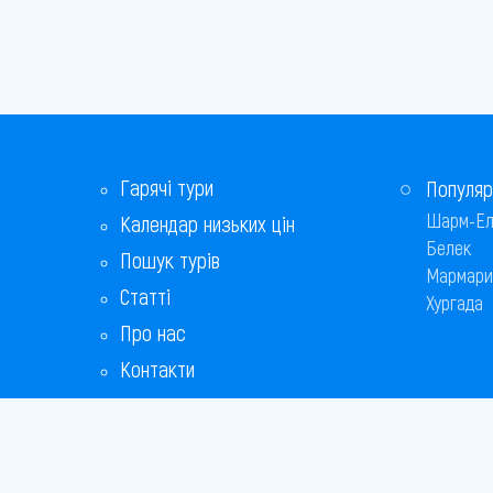
Гарячі тури
Популяр
Шарм-Ел
Календар низьких цін
Белек
Пошук турів
Мармари
Статті
Хургада
Про нас
Контакти
Бонусна програма
Відповіді на популярні питання