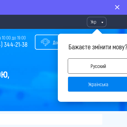
Укр
10:00 до 19:00
Допомога у виборі туру
) 344-21-38
Бажаєте змінити мову
Русский
ОЮ,
Українська