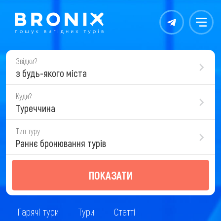
Контакты
Меню
Звідки?
з будь-якого міста
Куди?
Туреччина
Тип туру
Раннє бронювання турів
ПОКАЗАТИ
Гарячі тури
Тури
Статті