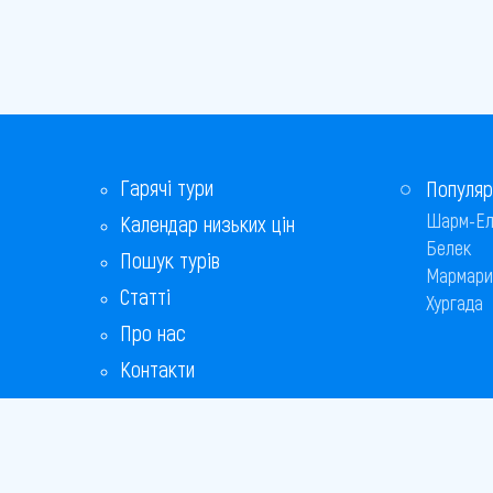
Гарячі тури
Популяр
Шарм-Ел
Календар низьких цін
Белек
Пошук турів
Мармари
Статті
Хургада
Про нас
Контакти
Бонусна програма
Відповіді на популярні питання