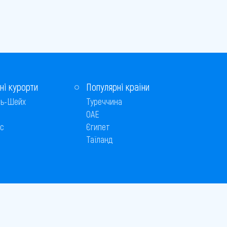
ні курорти
Популярні країни
ь-Шейх
Туреччина
ОАЕ
с
Єгипет
Таїланд