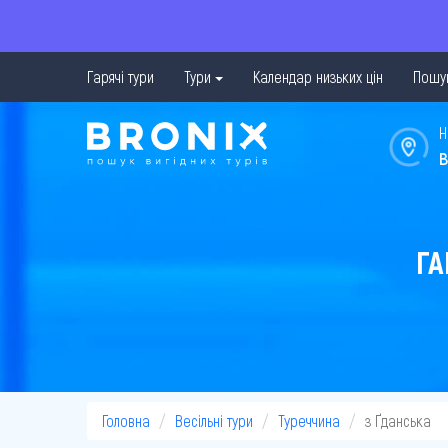
Гарячі тури
Тури
Календар низьких цін
Пошук
Н
в
ГА
Головна
Весільні тури
Туреччина
з Ґданська