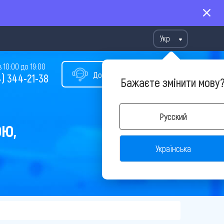
Укр
10:00 до 19:00
Допомога у виборі туру
) 344-21-38
Бажаєте змінити мову
Русский
ОЮ,
Українська