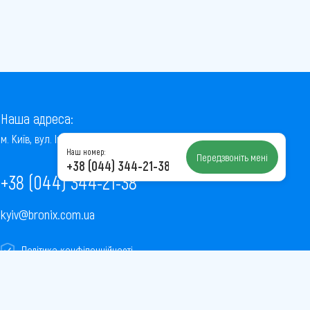
Наша адреса:
м. Київ, вул. Інститутська, 22/7, оф. 41
Наш номер:
Передзвоніть мені
+38 (044) 344-21-38
+38 (044) 344-21-38
kyiv@bronix.com.ua
Політика конфіденційності
Пользовательское соглашение
Публічна оферта
Карта сайту