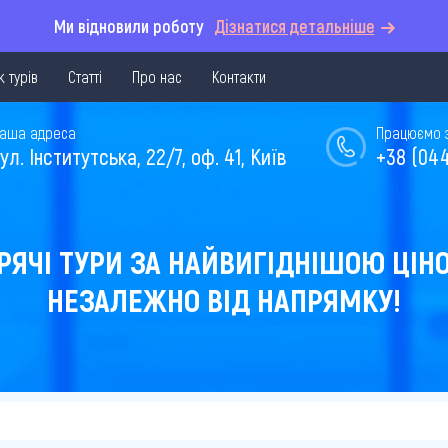
Ми відновили роботу
Дізнатися детальніше
 турів
Статті
Про нас
Контакти
аша адреса
Працюємо з 
ул. Інститутська, 22/7, оф. 41, Київ
+38 (044
РЯЧІ ТУРИ ЗА НАЙВИГІДНІШОЮ ЦІН
НЕЗАЛЕЖНО ВІД НАПРЯМКУ!