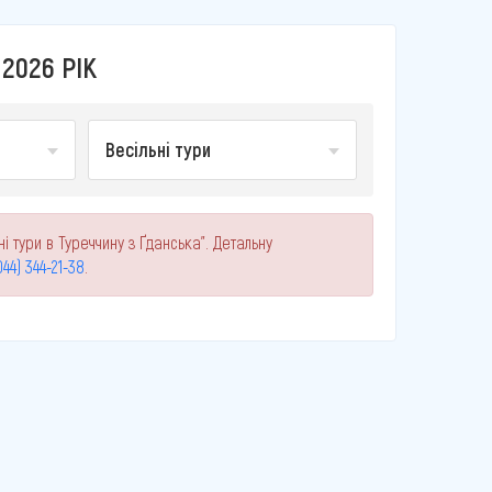
2026 РІК
Весільні тури
і тури в Туреччину з Ґданська". Детальну
044) 344-21-38
.