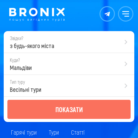
Контакты
Меню
Звідки?
з будь-якого міста
Куди?
Мальдіви
Тип туру
Весільні тури
ПОКАЗАТИ
Гарячі тури
Тури
Статті