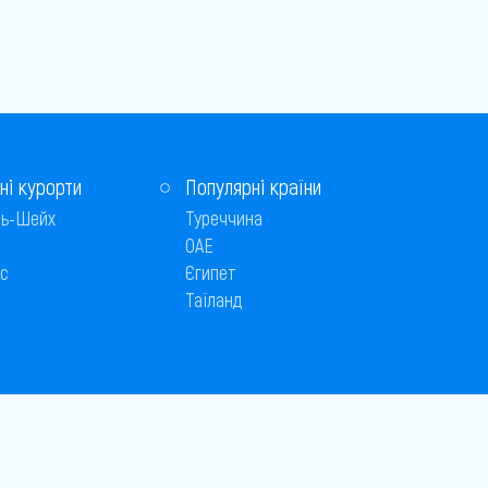
ні курорти
Популярні країни
ь-Шейх
Туреччина
ОАЕ
с
Єгипет
Таїланд