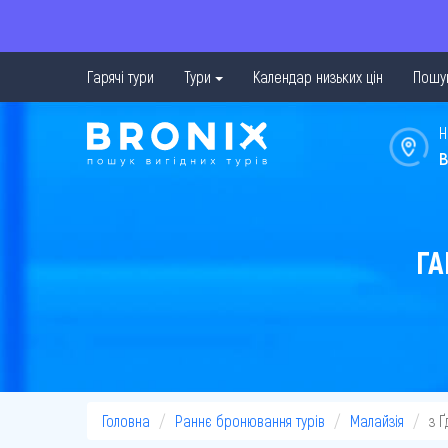
Гарячі тури
Тури
Календар низьких цін
Пошук
Н
в
ГА
Головна
Раннє бронювання турів
Малайзія
з 