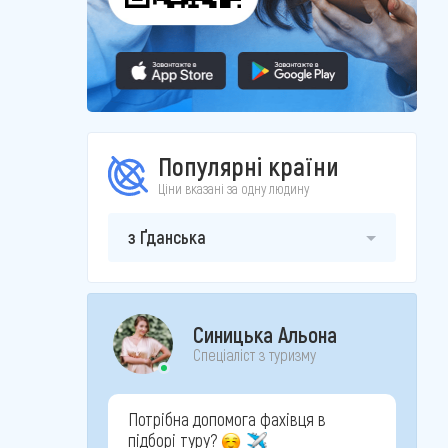
Популярні країни
Ціни вказані за одну людину
з Ґданська
Синицька Альона
Спеціаліст з туризму
Потрібна допомога фахівця в
підборі туру?