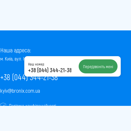
Наша адреса:
м. Київ, вул. Інститутська, 22/7, оф. 41
Наш номер:
Передзвоніть мені
+38 (044) 344-21-38
+38 (044) 344-21-38
kyiv@bronix.com.ua
Політика конфіденційності
Пользовательское соглашение
Публічна оферта
Карта сайту