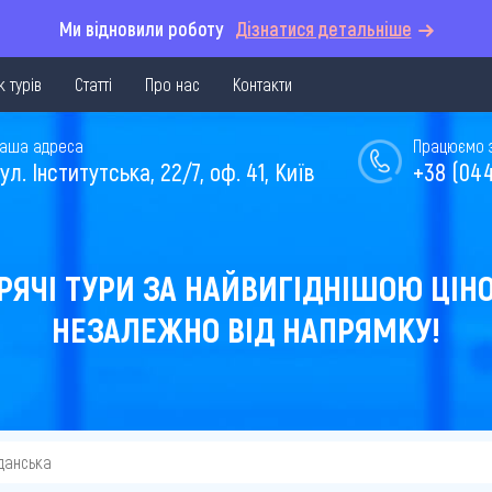
Ми відновили роботу
Дізнатися детальніше
 турів
Статті
Про нас
Контакти
аша адреса
Працюємо з 
ул. Інститутська, 22/7, оф. 41, Київ
+38 (044
РЯЧІ ТУРИ ЗА НАЙВИГІДНІШОЮ ЦІН
НЕЗАЛЕЖНО ВІД НАПРЯМКУ!
Ґданська