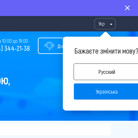
Укр
10:00 до 19:00
Допомога у виборі туру
) 344-21-38
Бажаєте змінити мову
Русский
ОЮ,
Українська