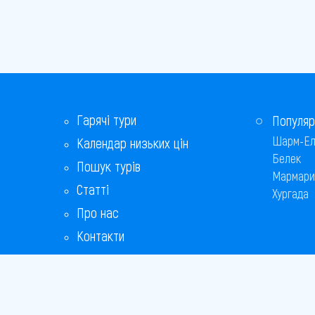
Гарячі тури
Популяр
Шарм-Ел
Календар низьких цін
Белек
Пошук турів
Мармари
Статті
Хургада
Про нас
Контакти
Бонусна програма
Відповіді на популярні питання