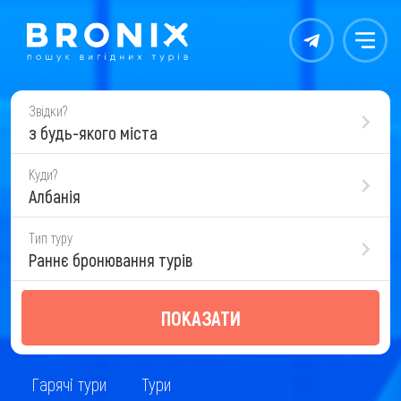
Контакты
Меню
Звідки?
з будь-якого міста
Куди?
Албанія
Тип туру
Раннє бронювання турів
ПОКАЗАТИ
Гарячі тури
Тури