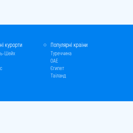
ні курорти
Популярні країни
ь-Шейх
Туреччина
ОАЕ
с
Єгипет
Таїланд