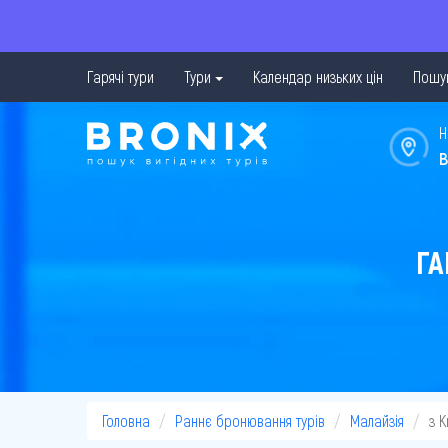
Гарячі тури
Тури
Календар низьких цін
Пошук
Н
в
ГА
Головна
Раннє бронювання турів
Малайзія
з 