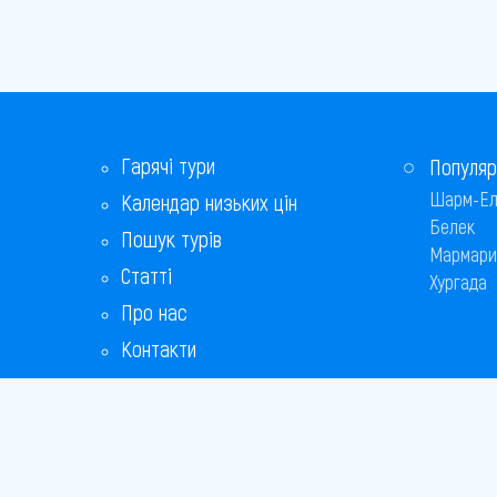
Гарячі тури
Популяр
Шарм-Ел
Календар низьких цін
Белек
Пошук турів
Мармари
Статті
Хургада
Про нас
Контакти
Бонусна програма
Відповіді на популярні питання