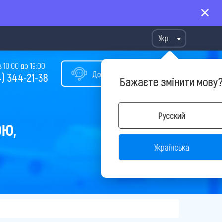
Укр
10:00 до 19:00
Допомога у виборі туру
) 344-21-38
Бажаєте змінити мову
Русский
ОЮ,
Українська