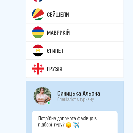
СЕЙШЕЛИ
МАВРИКІЙ
ЄГИПЕТ
ГРУЗІЯ
Синицька Альона
Спеціаліст з туризму
Потрібна допомога фахівця в
підборі туру?