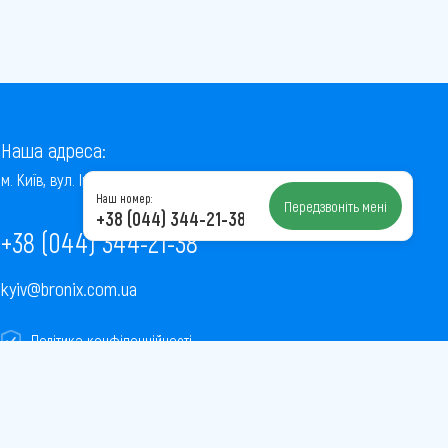
Наша адреса:
м. Київ, вул. Інститутська, 22/7, оф. 41
Наш номер:
Передзвоніть мені
+38 (044) 344-21-38
+38 (044) 344-21-38
kyiv@bronix.com.ua
Політика конфіденційності
Пользовательское соглашение
Публічна оферта
Карта сайту