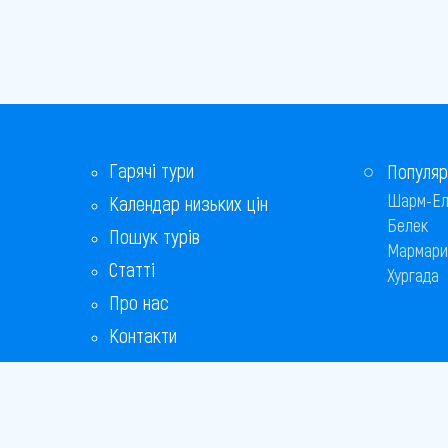
Гарячі тури
Популяр
Шарм-Ел
Календар низьких цін
Белек
Пошук турів
Мармари
Статті
Хургада
Про нас
Контакти
Бонусна програма
Відповіді на популярні питання