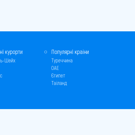
ні курорти
Популярні країни
ь-Шейх
Туреччина
ОАЕ
с
Єгипет
Таїланд