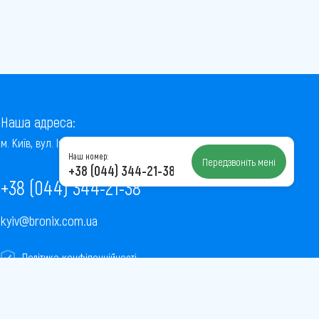
Наша адреса:
м. Київ, вул. Інститутська, 22/7, оф. 41
Наш номер:
Передзвоніть мені
+38 (044) 344-21-38
+38 (044) 344-21-38
kyiv@bronix.com.ua
Політика конфіденційності
Пользовательское соглашение
Публічна оферта
Карта сайту