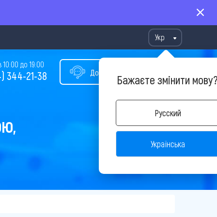
Укр
10:00 до 19:00
Допомога у виборі туру
) 344-21-38
Бажаєте змінити мову
Русский
ОЮ,
Українська