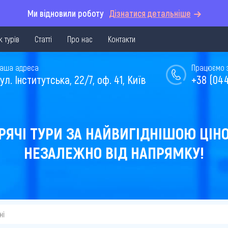
Ми відновили роботу
Дізнатися детальніше
 турів
Статті
Про нас
Контакти
аша адреса
Працюємо з 
ул. Інститутська, 22/7, оф. 41, Київ
+38 (044
РЯЧІ ТУРИ ЗА НАЙВИГІДНІШОЮ ЦІН
НЕЗАЛЕЖНО ВІД НАПРЯМКУ!
ні