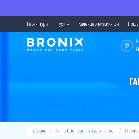
Гарячі тури
Тури
Календар низьких цін
Пошук
Н
в
ГА
Головна
Раннє бронювання турів
Балі
з Позна