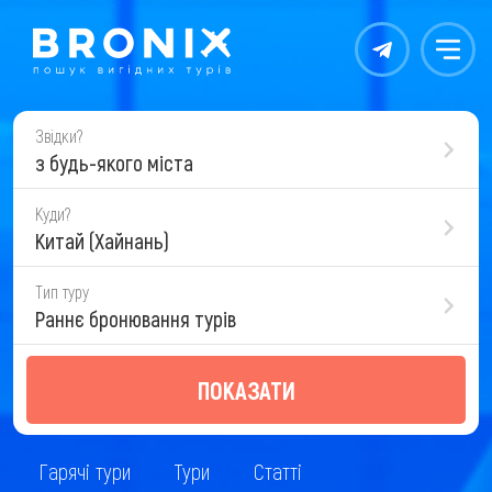
Контакты
Меню
Звідки?
з будь-якого міста
Куди?
Китай (Хайнань)
Тип туру
Раннє бронювання турів
ПОКАЗАТИ
Гарячі тури
Тури
Статті