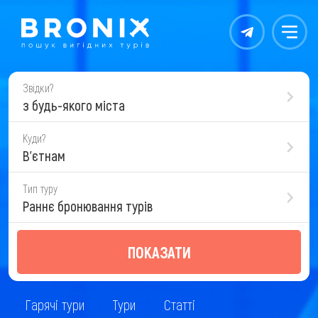
Контакты
Меню
Звідки?
з будь-якого міста
Куди?
В'єтнам
Тип туру
Раннє бронювання турів
ПОКАЗАТИ
Гарячі тури
Тури
Статті