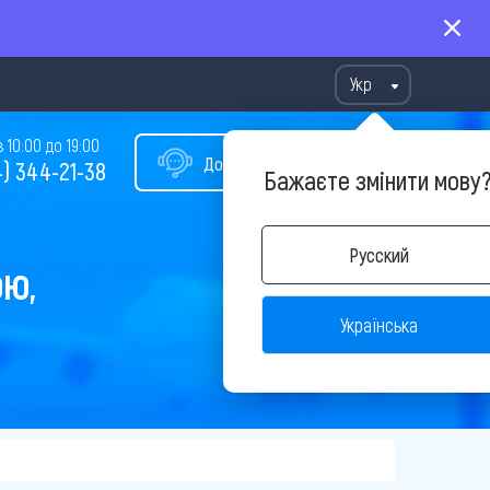
Укр
10:00 до 19:00
Допомога у виборі туру
) 344-21-38
Бажаєте змінити мову
Русский
ОЮ,
Українська