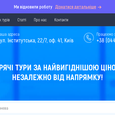
Ми відновили роботу
Дізнатися детальніше
 турів
Статті
Про нас
Контакти
аша адреса
Працюємо з 
ул. Інститутська, 22/7, оф. 41, Київ
+38 (044
РЯЧІ ТУРИ ЗА НАЙВИГІДНІШОЮ ЦІН
НЕЗАЛЕЖНО ВІД НАПРЯМКУ!
инева