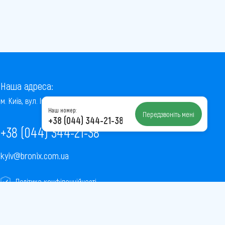
Наша адреса:
м. Київ, вул. Інститутська, 22/7, оф. 41
Наш номер:
Передзвоніть мені
+38 (044) 344-21-38
+38 (044) 344-21-38
kyiv@bronix.com.ua
Політика конфіденційності
Пользовательское соглашение
Публічна оферта
Карта сайту