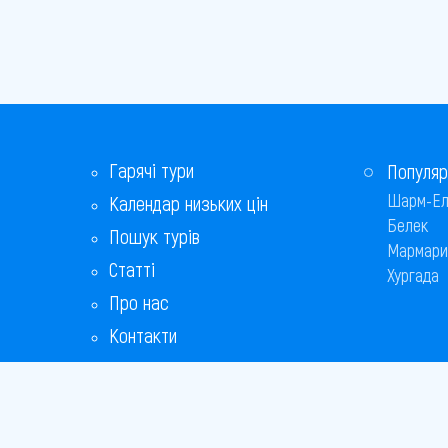
Гарячі тури
Популяр
Шарм-Ел
Календар низьких цін
Белек
Пошук турів
Мармари
Статті
Хургада
Про нас
Контакти
Бонусна програма
Відповіді на популярні питання