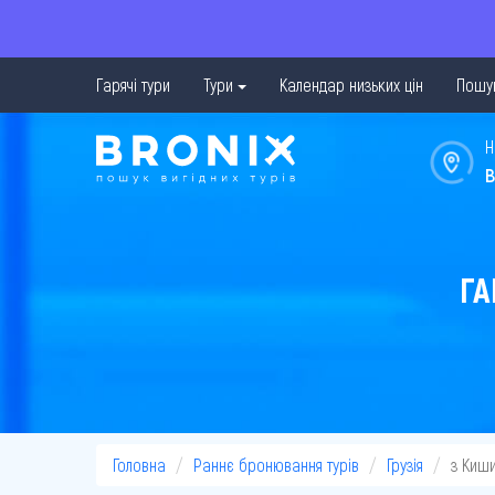
Гарячі тури
Тури
Календар низьких цін
Пошук
Н
в
ГА
Головна
Раннє бронювання турів
Грузія
з Киш