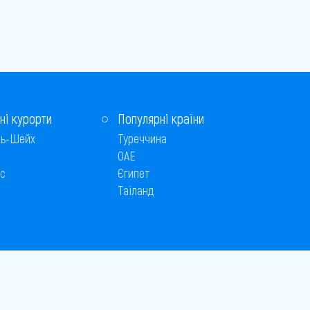
ні курорти
Популярні країни
ь-Шейх
Туреччина
ОАЕ
с
Єгипет
Таїланд