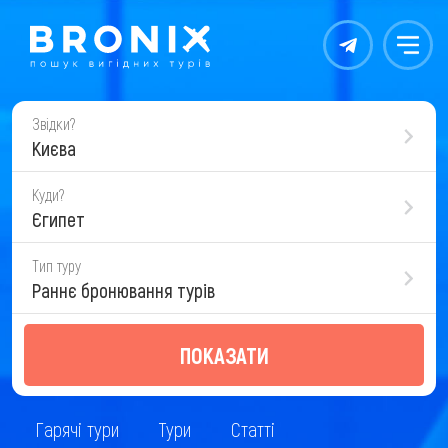
Контакты
Меню
Звідки?
Києва
Куди?
Єгипет
Тип туру
Раннє бронювання турів
ПОКАЗАТИ
Гарячі тури
Тури
Статті