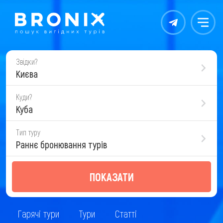
Контакты
Меню
Звідки?
Києва
Куди?
Куба
Тип туру
Раннє бронювання турів
ПОКАЗАТИ
Гарячі тури
Тури
Статті