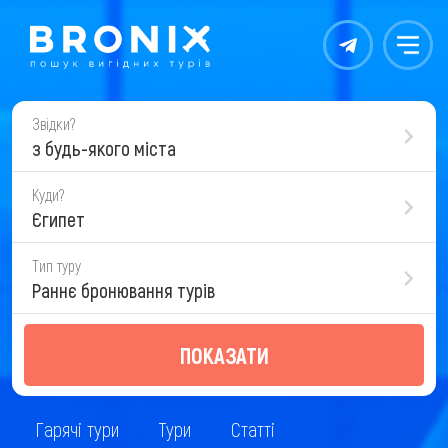
Контакты
Меню
Звідки?
з будь-якого міста
Куди?
Єгипет
Тип туру
Раннє бронювання турів
ПОКАЗАТИ
Гарячі тури
Тури
Статті