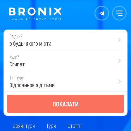
Контакты
Меню
Звідки?
з будь-якого міста
Куди?
Єгипет
Тип туру
Відпочинок з дітьми
ПОКАЗАТИ
Гарячі тури
Тури
Статті