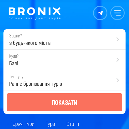
Контакты
Меню
Звідки?
з будь-якого міста
Куди?
Балі
Тип туру
Раннє бронювання турів
ПОКАЗАТИ
Гарячі тури
Тури
Статті