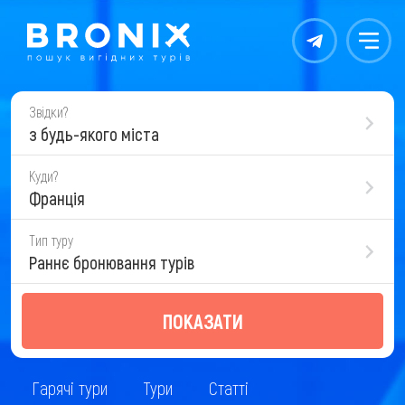
Контакты
Меню
Звідки?
з будь-якого міста
Куди?
Франція
Тип туру
Раннє бронювання турів
ПОКАЗАТИ
Гарячі тури
Тури
Статті