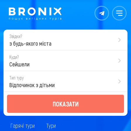
Контакты
Меню
Звідки?
з будь-якого міста
Куди?
Сейшели
Тип туру
Відпочинок з дітьми
ПОКАЗАТИ
Гарячі тури
Тури