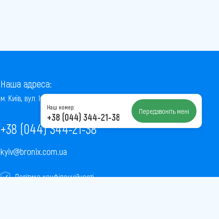
Наша адреса:
м. Київ, вул. Інститутська, 22/7, оф. 41
Наш номер:
Передзвоніть мені
+38 (044) 344-21-38
+38 (044) 344-21-38
kyiv@bronix.com.ua
Політика конфіденційності
Пользовательское соглашение
Публічна оферта
Карта сайту