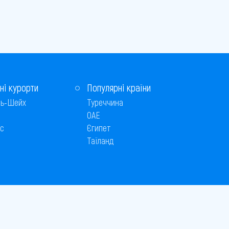
ні курорти
Популярні країни
ь-Шейх
Туреччина
ОАЕ
с
Єгипет
Таїланд