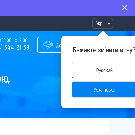
Укр
10:00 до 19:00
Допомога у виборі туру
) 344-21-38
Бажаєте змінити мову
Русский
ОЮ,
Українська