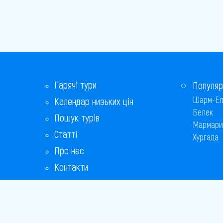
Гарячі тури
Популяр
Шарм-Ел
Календар низьких цін
Белек
Пошук турів
Мармари
Статті
Хургада
Про нас
Контакти
Бонусна програма
Відповіді на популярні питання