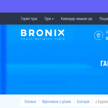
Гарячі тури
Тури
Календар низьких цін
Пошук
Н
в
ГА
Головна
Відпочинок з дітьми
Болгарія
з Будап