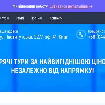
Ми відновили роботу
Дізнатися детальніше
 турів
Статті
Про нас
Контакти
аша адреса
Працюємо з 
ул. Інститутська, 22/7, оф. 41, Київ
+38 (044
РЯЧІ ТУРИ ЗА НАЙВИГІДНІШОЮ ЦІН
НЕЗАЛЕЖНО ВІД НАПРЯМКУ!