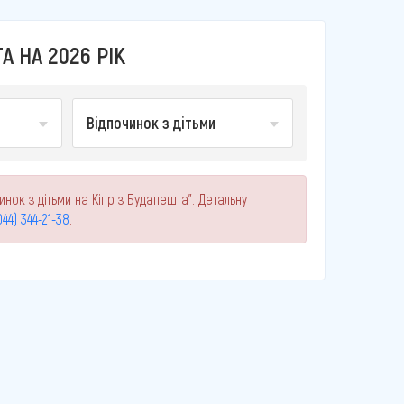
А НА 2026 РІК
Відпочинок з дітьми
инок з дітьми на Кіпр з Будапешта". Детальну
044) 344-21-38
.