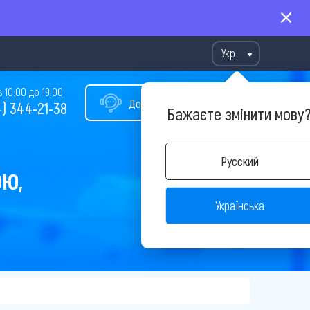
Укр
10:00 до 19:00
Допомога у виборі туру
) 344-21-38
Бажаєте змінити мову
Русский
ОЮ,
Українська