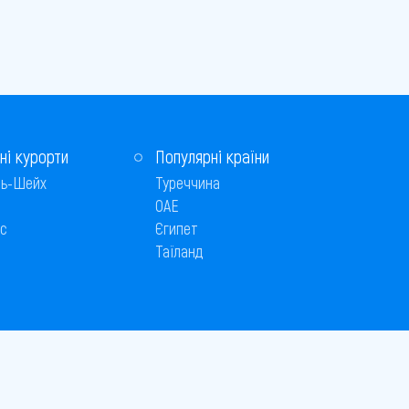
ні курорти
Популярні країни
ь-Шейх
Туреччина
ОАЕ
с
Єгипет
Таїланд