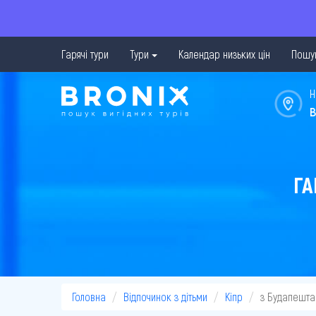
Гарячі тури
Тури
Календар низьких цін
Пошук
Н
в
ГА
Головна
Відпочинок з дітьми
Кіпр
з Будапешта