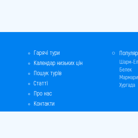
Гарячі тури
Популяр
Шарм-Ел
Календар низьких цін
Белек
Пошук турів
Мармари
Статті
Хургада
Про нас
Контакти
Бонусна програма
Відповіді на популярні питання