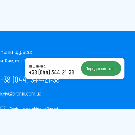
Наша адреса:
м. Київ, вул. Інститутська, 22/7, оф. 41
Наш номер:
Передзвоніть мені
+38 (044) 344-21-38
+38 (044) 344-21-38
kyiv@bronix.com.ua
Політика конфіденційності
Пользовательское соглашение
Публічна оферта
Карта сайту