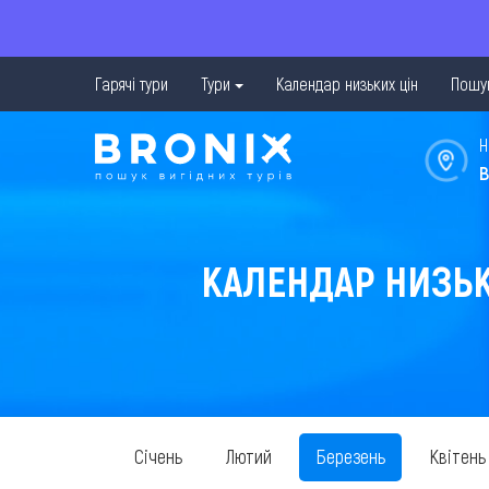
Гарячі тури
Тури
Календар низьких цін
Пошук
Н
в
КАЛЕНДАР НИЗЬКИ
Січень
Лютий
Березень
Квітень