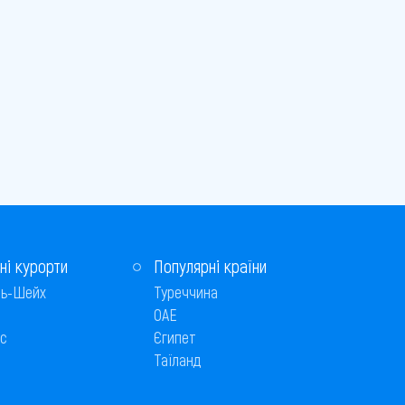
ні курорти
Популярні країни
ь-Шейх
Туреччина
ОАЕ
с
Єгипет
Таїланд