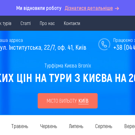
Ми відновили роботу
Дізнатися детальніше
 турів
Статті
Про нас
Контакти
аша адреса
Працюємо з 
ул. Інститутська, 22/7, оф. 41, Київ
+38 (044
Турфірма Києва Bronix
Х ЦІН НА ТУРИ З КИЄВА НА 20
МІСТО ВИЛЬОТУ:
КИЇВ
Травень
Червень
Липень
Серпень
Вере