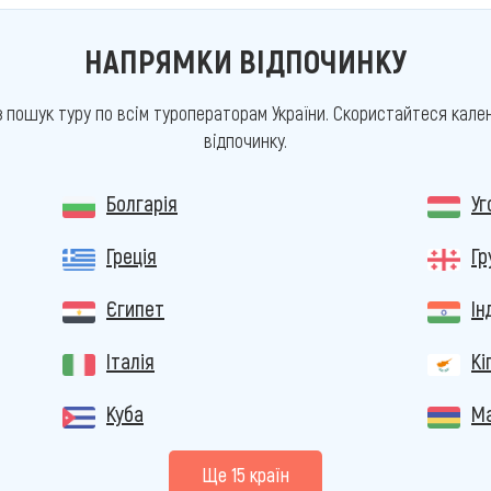
НАПРЯМКИ ВІДПОЧИНКУ
з пошук туру по всім туроператорам України. Скористайтеся кален
відпочинку.
Болгарія
У
Греція
Гр
Єгипет
Ін
Італія
Кі
Куба
Ма
Ще 15 країн