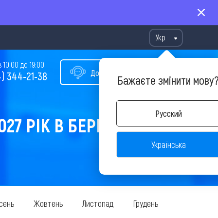
Укр
10:00 до 19:00
Допомога у виборі туру
) 344-21-38
Бажаєте змінити мову
Русский
27 РІК В БЕРЕЗНІ
Українська
сень
Жовтень
Листопад
Грудень