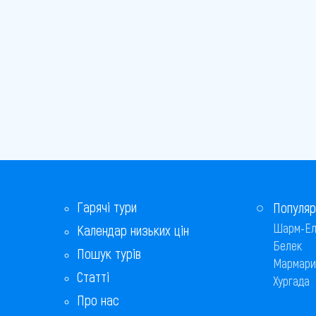
Гарячі тури
Популяр
Шарм-Ел
Календар низьких цін
Белек
Пошук турів
Мармари
Статті
Хургада
Про нас