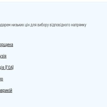
дарем низьких цін для вибору відповідного напрямку
горщина
узія
дія (ГОА)
пр
врикій