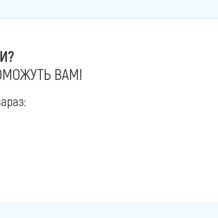
И?
ОМОЖУТЬ ВАМ!
араз: