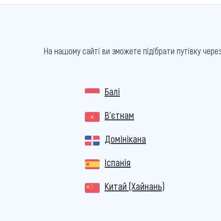
На нашому сайті ви зможете підібрати путівку чере
Балі
В'єтнам
Домінікана
Іспанія
Китай (Хайнань)