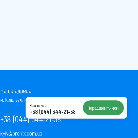
Наша адреса:
м. Київ, вул. Інститутська, 22/7, оф. 41
Наш номер:
Передзвоніть мені
+38 (044) 344-21-38
+38 (044) 344-21-38
kyiv@bronix.com.ua