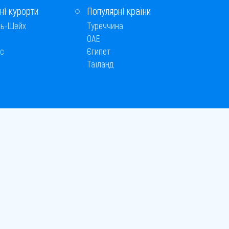
ні курорти
Популярні країни
ь-Шейх
Туреччина
ОАЕ
с
Єгипет
Таїланд
Способи оплати
 © 2005–2026
26
є публічною офертою