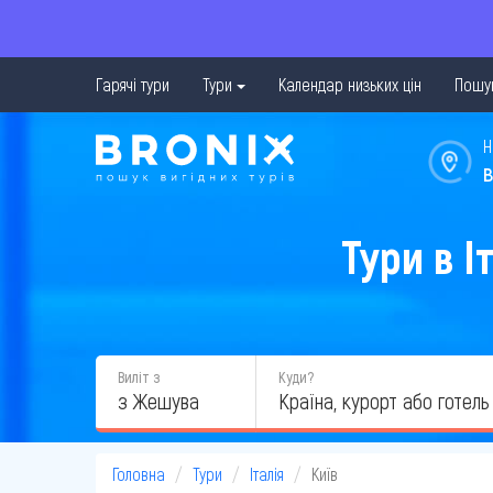
Гарячі тури
Тури
Календар низьких цін
Пошук
Н
в
Тури в І
Виліт з
Куди?
з Жешува
Головна
Тури
Італія
Київ