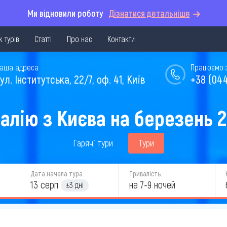
Ми відновили роботу
Дізнатися детальніше
 турів
Статті
Про нас
Контакти
аша адреса
Працюємо з 
ул. Інститутська, 22/7, оф. 41, Київ
+38 (044
талію з Києва на березень 
Гарячі тури
Тури
Дата начала тура:
Тривалість:
13 серп
на 7-9 ночей
±3 дні