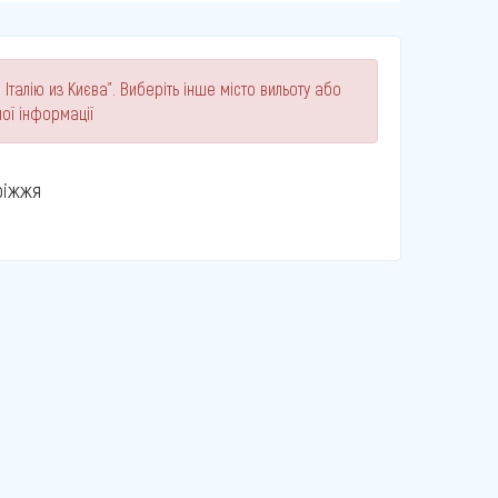
Італію из Києва". Виберіть інше місто вильоту або
ої інформації
ріжжя