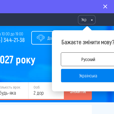
Укр
10:00 до 19:00
Допомога у виборі туру
) 344-21-38
Бажаєте змінити мову
2027 року
Русский
Українська
Кількість зірок:
Осіб:
ЗНАЙТИ
будь-яка
2 дор