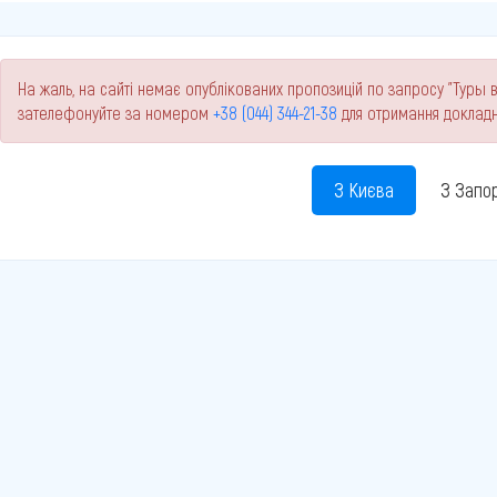
На жаль, на сайті немає опублікованих пропозицій по запросу "Туры в 
зателефонуйте за номером
+38 (044) 344-21-38
для отримання докладн
З Києва
З Запо