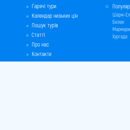
Гарячі тури
Популяр
Шарм-Ел
Календар низьких цін
Белек
Пошук турів
Мармари
Статті
Хургада
Про нас
Контакти
Бонусна програма
Відповіді на популярні питання
Copyright
Bronix 20
Сайт не 