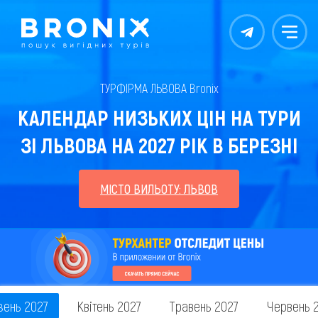
Контакты
Меню
ТУРФІРМА ЛЬВОВА Bronix
КАЛЕНДАР НИЗЬКИХ ЦІН НА ТУРИ
ЗІ ЛЬВОВА НА 2027 РІК В БЕРЕЗНІ
МІСТО ВИЛЬОТУ: ЛЬВОВ
зень 2027
Квітень 2027
Травень 2027
Червень 