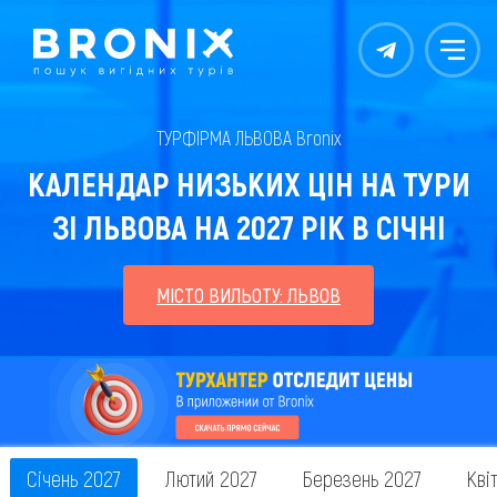
Контакты
Меню
ТУРФІРМА ЛЬВОВА Bronix
КАЛЕНДАР НИЗЬКИХ ЦІН НА ТУРИ
ЗІ ЛЬВОВА НА 2027 РІК В СІЧНІ
МІСТО ВИЛЬОТУ: ЛЬВОВ
Січень 2027
Лютий 2027
Березень 2027
Кві