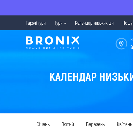
Гарячі тури
Тури
Календар низьких цін
Пошук
Н
в
КАЛЕНДАР НИЗЬКИХ
Січень
Лютий
Березень
Квітень