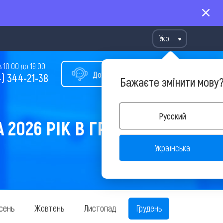
Укр
10:00 до 19:00
Допомога у виборі туру
) 344-21-38
Бажаєте змінити мову
Русский
2026 РІК В ГРУДНІ
Українська
сень
Жовтень
Листопад
Грудень