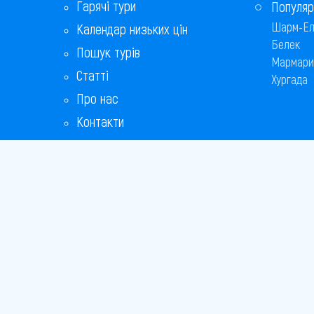
Гарячі тури
Популяр
Шарм-Ел
Календар низьких цін
Белек
Пошук турів
Мармари
Статті
Хургада
Про нас
Контакти
Бонусна програма
Відповіді на популярні питання
Copyright
Bronix 20
Сайт не 