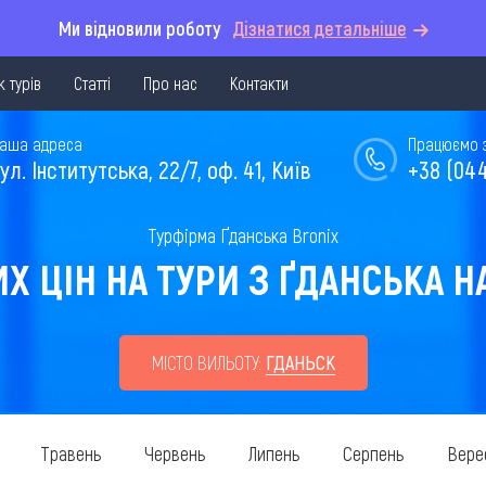
Ми відновили роботу
Дізнатися детальніше
 турів
Статті
Про нас
Контакти
аша адреса
Працюємо з 
ул. Інститутська, 22/7, оф. 41, Київ
+38 (044
Турфірма Ґданська Bronix
 ЦІН НА ТУРИ З ҐДАНСЬКА НА 
МІСТО ВИЛЬОТУ:
ГДАНЬСК
Травень
Червень
Липень
Серпень
Вере