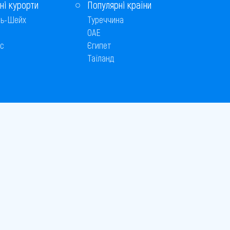
ні курорти
Популярні країни
ь-Шейх
Туреччина
ОАЕ
с
Єгипет
Таїланд
Способи оплати
 © 2005–2026
26
є публічною офертою