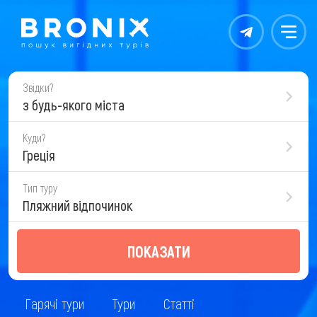
Контакты
Меню
Звідки?
з будь-якого міста
Куди?
Греція
Тип туру
Пляжний відпочинок
ПОКАЗАТИ
Гарячі тури
Тури
Статті