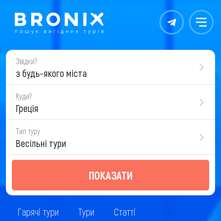
Контакты
Меню
Звідки?
з будь-якого міста
Куди?
Греція
Тип туру
Весільні тури
ПОКАЗАТИ
Гарячі тури
Тури
Статті