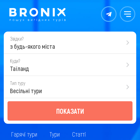
Контакты
Меню
Звідки?
з будь-якого міста
Куди?
Таїланд
Тип туру
Весільні тури
ПОКАЗАТИ
Гарячі тури
Тури
Статті