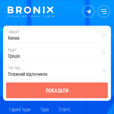
Контакты
Меню
Звідки?
Києва
Куди?
Греція
Тип туру
Пляжний відпочинок
ПОКАЗАТИ
Гарячі тури
Тури
Статті