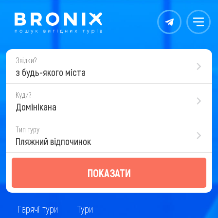
Контакты
Меню
Звідки?
з будь-якого міста
Куди?
Домінікана
Тип туру
Пляжний відпочинок
ПОКАЗАТИ
Гарячі тури
Тури