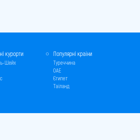
ні курорти
Популярні країни
ь-Шейх
Туреччина
ОАЕ
с
Єгипет
Таїланд