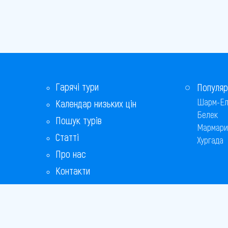
Гарячі тури
Популяр
Шарм-Ел
Календар низьких цін
Белек
Пошук турів
Мармари
Статті
Хургада
Про нас
Контакти
Бонусна програма
Відповіді на популярні питання