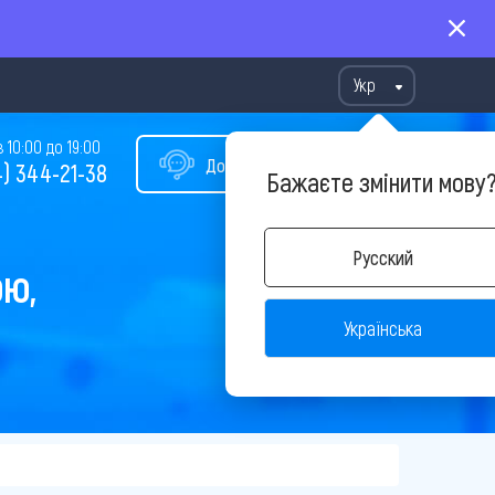
Укр
10:00 до 19:00
Допомога у виборі туру
) 344-21-38
Бажаєте змінити мову
Русский
ОЮ,
Українська