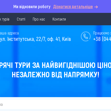
Ми відновили роботу
Дізнатися детальніше
 турів
Статті
Про нас
Контакти
аша адреса
Працюємо з 
ул. Інститутська, 22/7, оф. 41, Київ
+38 (044
РЯЧІ ТУРИ ЗА НАЙВИГІДНІШОЮ ЦІН
НЕЗАЛЕЖНО ВІД НАПРЯМКУ!
ва