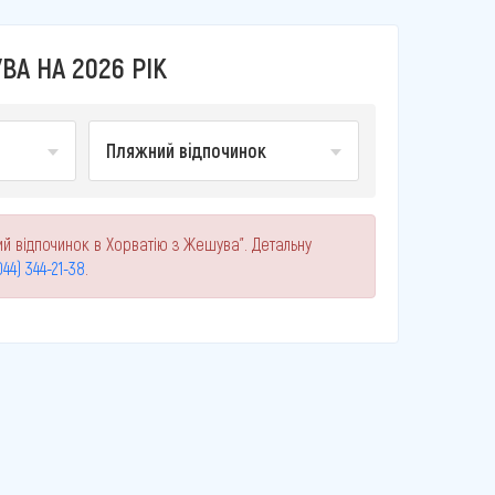
А НА 2026 РІК
Пляжний відпочинок
ий відпочинок в Хорватію з Жешува". Детальну
044) 344-21-38
.