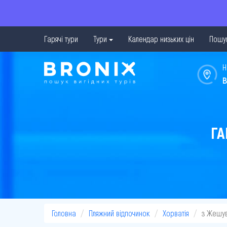
Гарячі тури
Тури
Календар низьких цін
Пошук
Н
в
ГА
Головна
Пляжний відпочинок
Хорватія
з Жешу