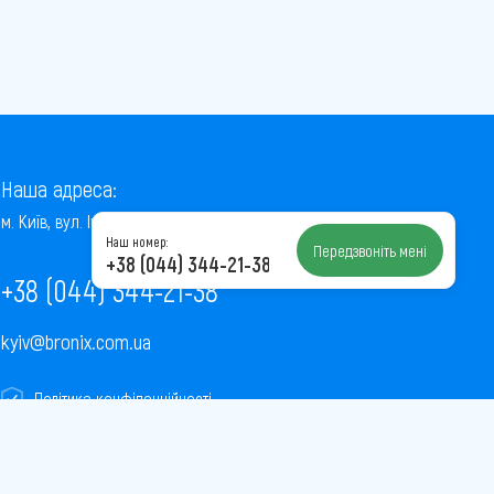
Наша адреса:
м. Київ, вул. Інститутська, 22/7, оф. 41
Наш номер:
Передзвоніть мені
+38 (044) 344-21-38
+38 (044) 344-21-38
kyiv@bronix.com.ua
Політика конфіденційності
Пользовательское соглашение
Публічна оферта
Карта сайту