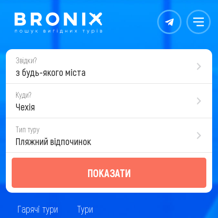
Контакты
Меню
Звідки?
з будь-якого міста
Куди?
Чехія
Тип туру
Пляжний відпочинок
ПОКАЗАТИ
Гарячі тури
Тури