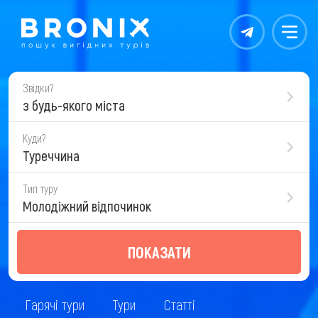
Контакты
Меню
Звідки?
з будь-якого міста
Куди?
Туреччина
Тип туру
Молодіжний відпочинок
ПОКАЗАТИ
Гарячі тури
Тури
Статті