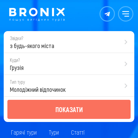
Контакты
Меню
Звідки?
з будь-якого міста
Куди?
Грузія
Тип туру
Молодіжний відпочинок
ПОКАЗАТИ
Гарячі тури
Тури
Статті