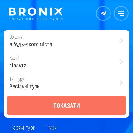
Контакты
Меню
Звідки?
з будь-якого міста
Куди?
Мальта
Тип туру
Весільні тури
ПОКАЗАТИ
Гарячі тури
Тури