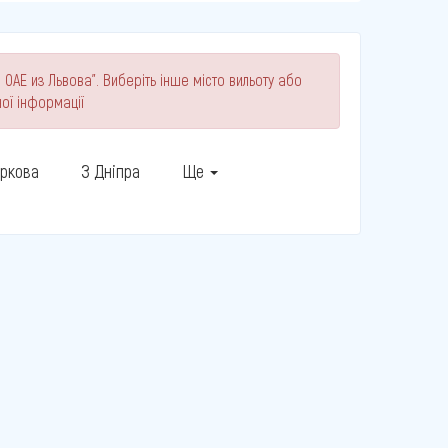
 ОАЕ из Львова". Виберіть інше місто вильоту або
ої інформації
аркова
З Дніпра
Ще