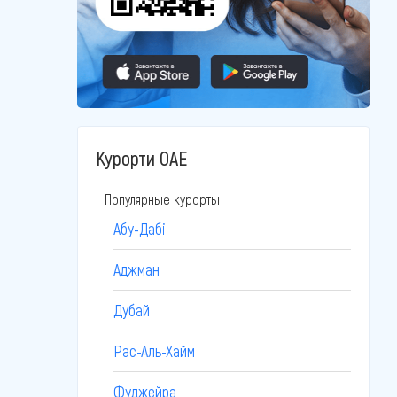
Курорти ОАЕ
Популярные курорты
Абу-Дабі
Аджман
Дубай
Рас-Аль-Хайм
Фуджейра