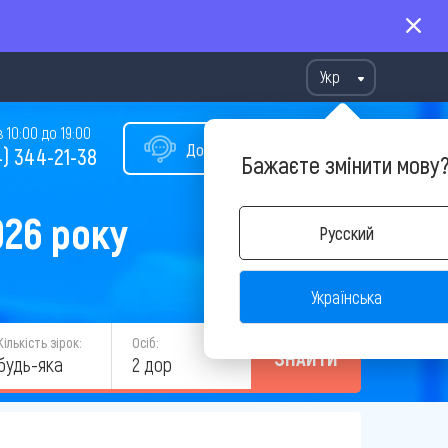
Укр
10:00 до 19:00
Допомога у виборі туру
) 344-21-38
Бажаєте змінити мову
026 року
Русский
Українська
Кількість зірок:
Осіб:
ЗНАЙТИ
будь-яка
2 дор