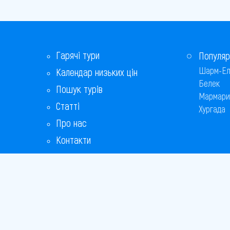
Гарячі тури
Популяр
Шарм-Ел
Календар низьких цін
Белек
Пошук турів
Мармари
Статті
Хургада
Про нас
Контакти
Бонусна програма
Відповіді на популярні питання