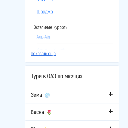
Шарджа
Остальные курорты
Аль-Айн
Умм-Аль-Кувейн
Показать ещё
Тури в ОАЭ по місяцях
Зима
Весна