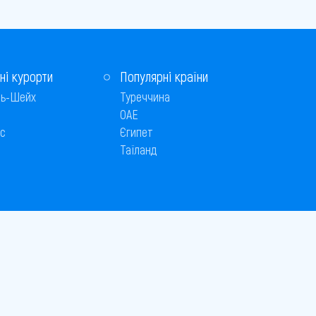
ні курорти
Популярні країни
ь-Шейх
Туреччина
ОАЕ
с
Єгипет
Таїланд