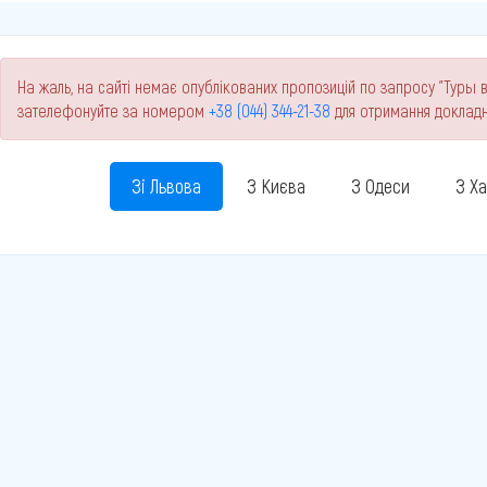
На жаль, на сайті немає опублікованих пропозицій по запросу "Туры в
зателефонуйте за номером
+38 (044) 344-21-38
для отримання докладн
Зі Львова
З Києва
З Одеси
З Х