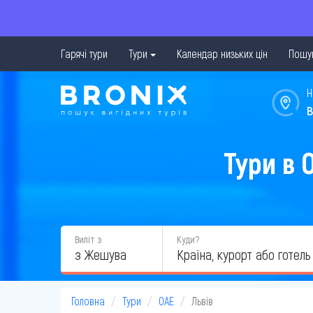
Гарячі тури
Тури
Календар низьких цін
Пошук
Н
в
Тури в 
Виліт з
Куди?
з Жешува
Головна
Тури
ОАЕ
Львів