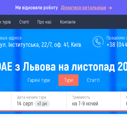
Ми відновили роботу
Дізнатися детальніше
 турів
Статті
Про нас
Контакти
аша адреса
Працюємо з 
ул. Інститутська, 22/7, оф. 41, Київ
+38 (044
ОАЕ з Львова на листопад 2
Гарячі тури
Тури
Статті
Дата начала тура:
Тривалість:
14 серп
на 7-9 ночей
±3 дні