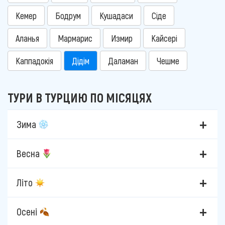
Кемер
Бодрум
Кушадаси
Сіде
Аланья
Мармарис
Измир
Кайсері
Каппадокія
Дідім
Даламан
Чешме
ТУРИ В ТУРЦИЮ ПО МІСЯЦЯХ
Зима
Весна
Літо
Осені