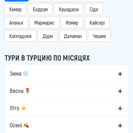
Кемер
Бодрум
Кушадаси
Сіде
Аланья
Мармарис
Измир
Кайсері
Каппадокія
Дідім
Даламан
Чешме
ТУРИ В ТУРЦИЮ ПО МІСЯЦЯХ
Зима
Весна
Літо
Осені