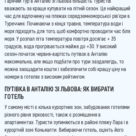
Гарячий тур в Анталію зі Львова більшість туристів
вважають за краще купувати на літній сезон. Це найкращий
час для відпочинку на пляжах середземноморської рів'єри в
Туреччині. Починаючи з кінця травня, температура води і
моря підходять для того, щоб комфортно проводити час біля
моря. У розпал літа температура повітря досягає + 35
градусів, вода прогрівається майже до +30. У високий
сезон-початок червня-вартість путівок в Анталію
максимальна, але якщо подбати про тури заздалегідь, то
можна заощадити кошти і забезпечити собі кращу ціну на
номери в готелях з високим рейтингом.
ПУТІВКА В АНТАЛІЮ ЗІ ЛЬВОВА: ЯК ВИБРАТИ
ГОТЕЛЬ
У самому місті є кілька курортних зон, забудованих готелями
різного рівня зірковості, також є розміщення в
апартаментах. Туристи зупиняються в районі пляжу Лара і в
курортній зоні Коньяалти. Вибираючи готель, оцініть його