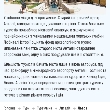
Улюблене місце для прогулянок-Старий історичний центр
Анталії, колоритне місце, дихаюче історією. Також багатьох
туристів приваблює місцевий акваріум, в якому можна
познайомитися з унікальними мешканцями морських глибин.
Любителі історії оцінять фонд археологічного музею.
Впізнавана пам'ятка Старого міста Анталії-старовинні
сторожові вежі, одну з яких побудували ще в II столітті н. е.
Більшість туристів бачать місто лише з вікна автобуса, під
час трансферу з міжнародного аеропорту Анталії. Гості міста
масово відправляються на навколишні курорти-в Кемер, Сіде,
Белек, Аланію. У цих середземноморських центрах туризму,
розділених на окремі готельні селища, знаходяться сотні
готелів з різним рівнем сервісу і цін.
Головна
Тури
Туреччина
Анталія
Львов