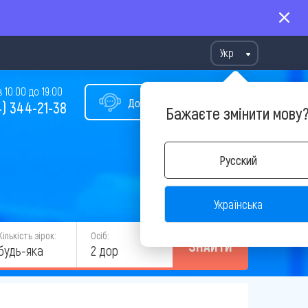
Укр
10:00 до 19:00
Допомога у виборі туру
) 344-21-38
Бажаєте змінити мову
Русский
Українська
Кількість зірок:
Осіб:
ЗНАЙТИ
будь-яка
2 дор