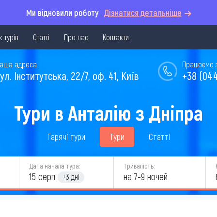
Ми відновили роботу
Дізнатися детальніше
 турів
Статті
Про нас
Контакти
аша адреса
Працюємо з 
ул. Інститутська, 22/7, оф. 41, Київ
+38 (044
Тури в Анталію з Дніпра
Гарячі тури
Тури
Статті
Дата начала тура:
Тривалість:
15 серп
на 7-9 ночей
±3 дні