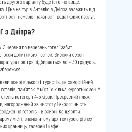
сть другого варіанту буде істотно вище.
у. Ціна на тур в Анталію з Дніпра залежить від
фортності номерів, наявності додаткових послуг.
ї з Дніпра?
 З червня по вересень готелі забиті
отоком допитливих гостей. Високий сезон
ратура повітря підбирається до + 30 градусів.
узбережжя.
 величезної кількості туристів, це самостійний
отелів, пам'яток. У місті є кілька курортних зон. У
готелів категорії 4-5 зірок. Прекрасний пляж
и, нагороджений за чистоту і екологічність
редження готелів - в районі Коньяалти.
арому місті, знаменитому архітектурою різних
их крамниць, галерей і кафе.