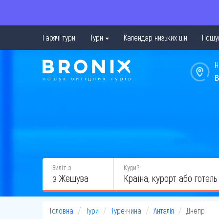
Гарячі тури
Тури
Календар низьких цін
Пошук
Н
в
Виліт з
Куди?
з Жешува
Головна
Тури
Туреччина
Анталія
Днепр