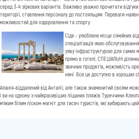
серед 3-4 зіркових варіантів. Важливо уважно прочитати відгуки 
території, ставлення персоналу до постояльцям. Переваги-наявніс
можливостей для оздоровлення та спорту.
Сіде - улюблене місце сімейних від
спеціалізація яких-обслуговування
уяву інфраструктурою для самих м
прямо в готелі, СПЕЦІАЛЬНІ ділянки
звичних продуктів, можливість ор
няні. Все це доступно в хороших сі
Аланія-віддалений від Анталії, але також знаменитий своїми можл
і ви на одному з найкрасивіших піщаних пляжів Туреччини-Клеопат
м'яким білим піском-магніт для тисяч туристів, які вибирають це