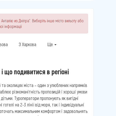
Анталію из Дніпра". Виберіть інше місто вильоту або
ої інформації
ьвова
З Харкова
Ще
 і що подивитися в регіоні
 та околицях міста – один з улюблених напрямків
ваблює різноманітність пропозицій і хороші умови
з дітьми. Туроператори пропонують як вигідні
і готелі на 2-3 лінії від моря, так і індивідуальні
ів оточать максимальним комфортом і задовольнять