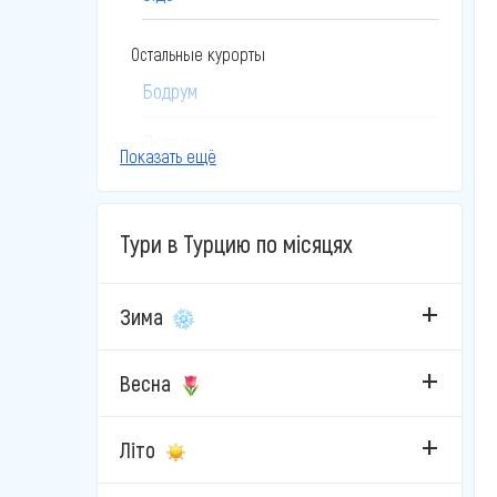
Остальные курорты
Бодрум
Даламан
Показать ещё
Дідім
Тури в Турцию по місяцях
Измир
Кайсері
Зима
Каппадокія
Весна
Кушадаси
Літо
Мармарис