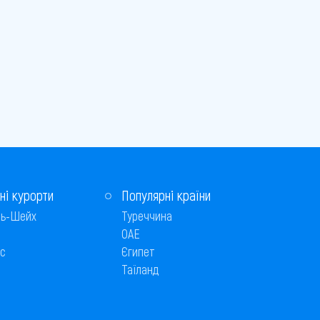
ні курорти
Популярні країни
ь-Шейх
Туреччина
ОАЕ
с
Єгипет
Таїланд