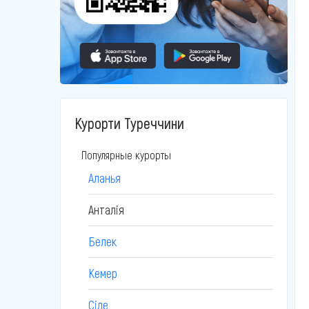
Курорти Туреччини
Популярные курорты
Аланья
Анталія
Белек
Кемер
Сіде