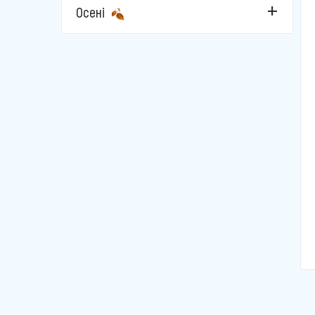
Стамбул
Осені
Фетхіє
Чешме