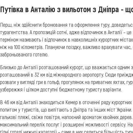
Путівка в Анталію з вильотом з Дніпра - 
Перш, ніж здійснити бронювання та оформлення туру, доведетьс
турагентства. А пропозицій сотні, адже відпочинок в Анталії – це
терміном називають і відпочинок в навколишніх курортних містах
ніж на 100 кілометрів. Плануючи поїздку, важливо врахувати час
заброньованого готелю.
Близько до Анталії розташований курорт, що вважається одним з
розташований в 32 км від міжнародного аеропорту. Сюди приїжджа
розваги у вигляді гри в гольф, прогулянок на приватних яхтах, гурм
узбережжя і цілком доступні бюджетному туристу варіанти.
В 46 км від Анталії знаходиться Кемер в оточенні ряду курортни
попитом у туристів, що вилітають з Дніпра та інших міст України
галькові пляжі, свіже повітря, напоєний ароматом хвойних дерев.
максимальний перелік послуг і розширені можливості сервісу. На д
гідні готелі нижчої категорії – саме в них селиться більшість т