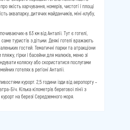
про якість харчування, номерів, чистоті і площі
ть аквапарку, дитячих майданчиків, міні-клубу,
почиваючих-в 63 км від Анталії. Тут є готелі,
 саме туристів з дітьми. Деякі готелі вражають
аленьких гостей. Тематичні парки та атракціони
 пляжу, гірки і басейни для малюків, меню зі
ендувати коляску або скористатися послугами
мейних готелях в регіоні Анталії.
ивостями курорт. 2,5 години їзди від аеропорту –
ра-Біч. Кілька кілометрів берегової лінії з
й курорт на березі Середземного моря.