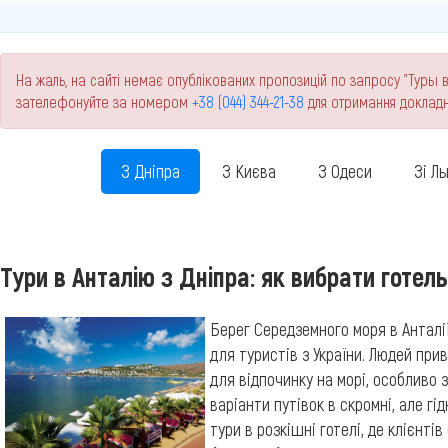
На жаль, на сайті немає опублікованих пропозицій по запросу "Туры в 
зателефонуйте за номером
+38 (044) 344-21-38
для отримання докладн
З Дніпра
З Києва
З Одеси
Зі Л
Тури в Анталію з Дніпра: як вибрати готель
Берег Середземного моря в Анталії
для туристів з України. Людей при
для відпочинку на морі, особливо 
варіанти путівок в скромні, але гідн
тури в розкішні готелі, де клієнт