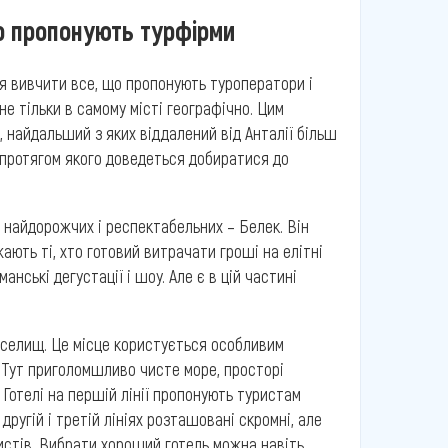
що пропонують турфірми
я вивчити все, що пропонують туроператори і
 не тільки в самому місті географічно. Цим
, найдальший з яких віддалений від Анталії більш
, протягом якого доведеться добиратися до
 найдорожчих і респектабельних – Белек. Він
ють ті, хто готовий витрачати гроші на елітні
анські дегустації і шоу. Але є в цій частині
х селищ. Це місце користується особливим
. Тут приголомшливо чисте море, просторі
 Готелі на першій лінії пропонують туристам
ругій і третій лініях розташовані скромні, але
уристів. Вибрати хороший готель можна навіть