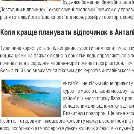
будь-яке бажання. Звичайно, варті
Доступний відпочинок і ексклюзивні пропозиції завжди є у продаж
рівня готелю, його віддаленості від моря, розміру території, ком
Коли краще планувати відпочинок в Анталі
Туреччина користується підвищеним туристичним попитом влітку.
мешканцями, на пляжах людно, а пам'ятки ледь справляються з п
починається з середини червня-море починає прогріватися, темпе
Весь літній час вважається піковим для курортів Анталійського 
Анталія - не тільки місце прильоту
курорт з масою цікавих маршрутів, г
районі піщаного пляжу Лара є ряд 
обладнаний для відпочинку з дітьм
Блакитним прапором. Ще одне зосе
Любителі старовини і місцевого колориту можуть оселитися в Ст
епох, особливою атмосферою вузьких вуличок з безліччю сувенірн