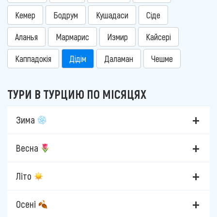
Кемер
Бодрум
Кушадаси
Сіде
Аланья
Мармарис
Измир
Кайсері
Каппадокія
Дідім
Даламан
Чешме
ТУРИ В ТУРЦИЮ ПО МІСЯЦЯХ
Зима
Весна
Літо
Осені