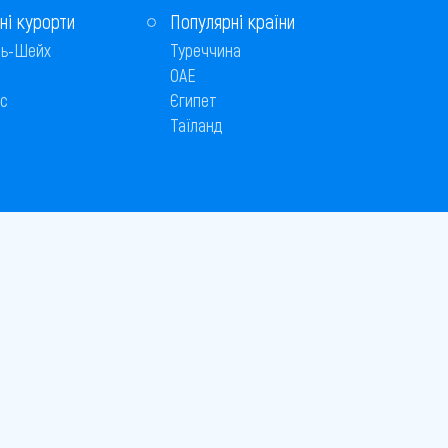
ні курорти
Популярні країни
ь-Шейх
Туреччина
ОАЕ
с
Єгипет
Таїланд
Способи оплати
 © 2005–2026
26
є публічною офертою