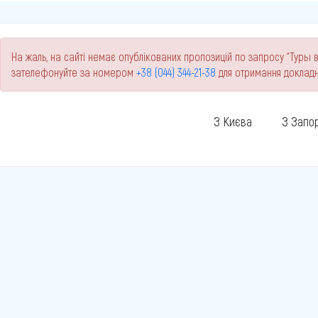
На жаль, на сайті немає опублікованих пропозицій по запросу "Туры в 
зателефонуйте за номером
+38 (044) 344-21-38
для отримання докладн
З Києва
З Запо