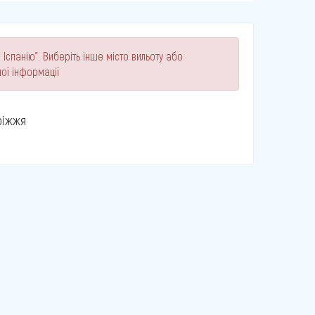
Іспанію". Виберіть інше місто вильоту або
ої інформації
ріжжя