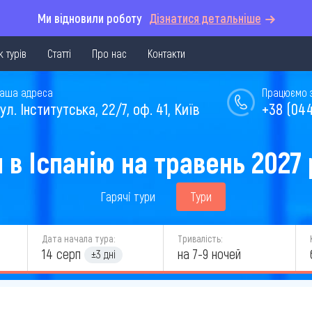
Ми відновили роботу
Дізнатися детальніше
 турів
Статті
Про нас
Контакти
аша адреса
Працюємо з 
ул. Інститутська, 22/7, оф. 41, Київ
+38 (044
 в Іспанію на травень 2027
Гарячі тури
Тури
Дата начала тура:
Тривалість:
14 серп
на 7-9 ночей
±3 дні