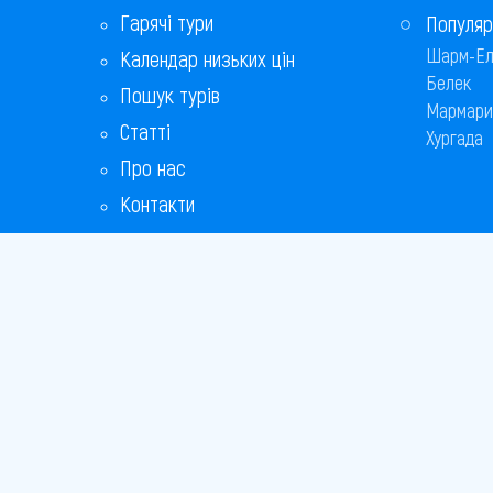
Гарячі тури
Популяр
Шарм-Ел
Календар низьких цін
Белек
Пошук турів
Мармари
Статті
Хургада
Про нас
Контакти
Бонусна програма
Відповіді на популярні питання
Copyright
Bronix 20
Сайт не 