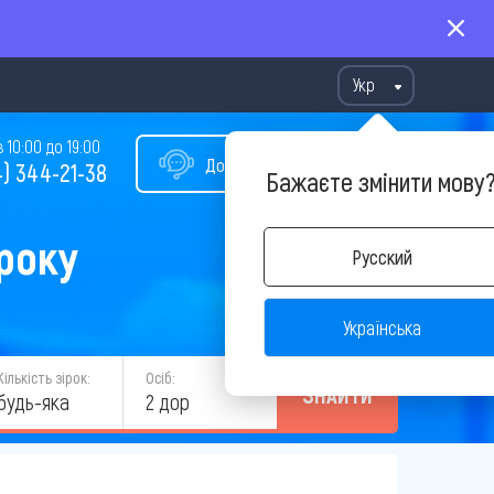
Укр
10:00 до 19:00
Допомога у виборі туру
) 344-21-38
Бажаєте змінити мову
 року
Русский
Українська
Кількість зірок:
Осіб:
ЗНАЙТИ
будь-яка
2 дор