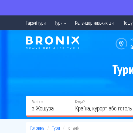
Гарячі тури
Тури
Календар низьких цін
Пошук
Н
в
Тури
Виліт з
Куди?
з Жешува
Головна
Тури
Іспанія