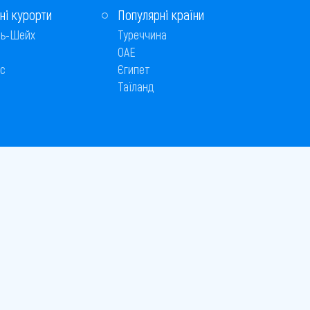
ні курорти
Популярні країни
ь-Шейх
Туреччина
ОАЕ
с
Єгипет
Таїланд
Способи оплати
 © 2005–2026
26
є публічною офертою