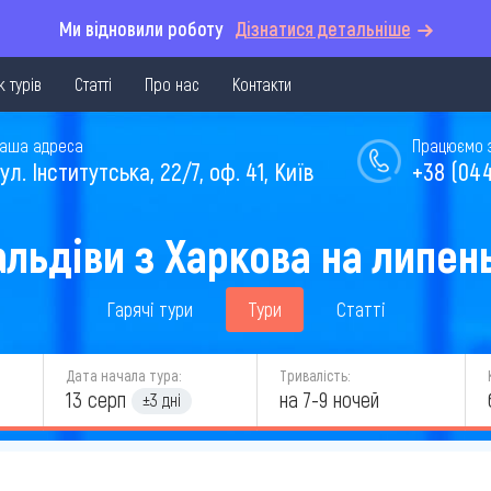
Ми відновили роботу
Дізнатися детальніше
 турів
Статті
Про нас
Контакти
аша адреса
Працюємо з 
ул. Інститутська, 22/7, оф. 41, Київ
+38 (044
льдіви з Харкова на липен
Гарячі тури
Тури
Статті
Дата начала тура:
Тривалість:
13 серп
на 7-9 ночей
±3 дні