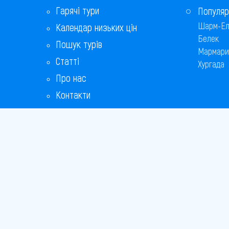
Гарячі тури
Популяр
Шарм-Ел
Календар низьких цін
Белек
Пошук турів
Мармари
Статті
Хургада
Про нас
Контакти
Бонусна програма
Відповіді на популярні питання
Copyright
Bronix 20
Сайт не 