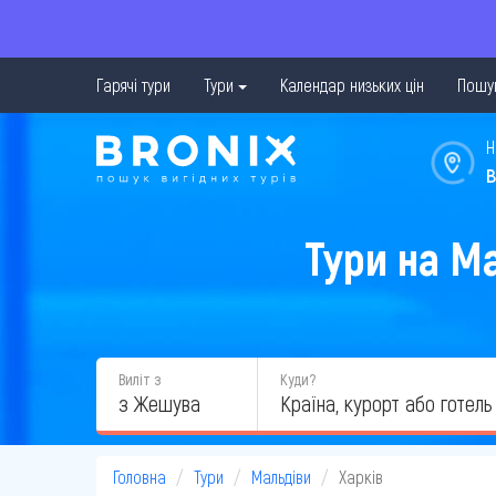
Гарячі тури
Тури
Календар низьких цін
Пошук
Н
в
Тури на Ма
Виліт з
Куди?
з Жешува
Головна
Тури
Мальдіви
Харків