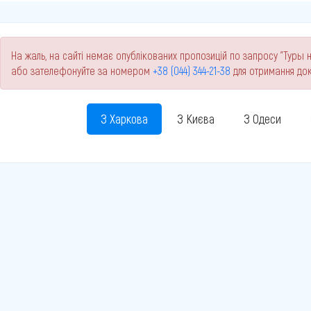
На жаль, на сайті немає опублікованих пропозицій по запросу "Туры н
або зателефонуйте за номером
+38 (044) 344-21-38
для отримання док
З Харкова
З Києва
З Одеси