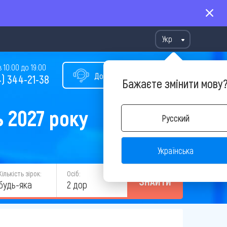
Укр
10:00 до 19:00
Допомога у виборі туру
) 344-21-38
Бажаєте змінити мову
ь 2027 року
Русский
Українська
Кількість зірок:
Осіб:
ЗНАЙТИ
будь-яка
2 дор