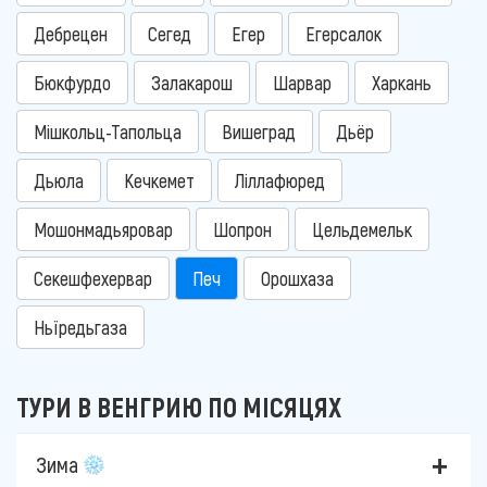
Дебрецен
Сегед
Егер
Егерсалок
Бюкфурдо
Залакарош
Шарвар
Харкань
Мішкольц-Тапольца
Вишеград
Дьёр
Дьюла
Кечкемет
Ліллафюред
Мошонмадьяровар
Шопрон
Цельдемельк
Секешфехервар
Печ
Орошхаза
Ньїредьгаза
ТУРИ В ВЕНГРИЮ ПО МІСЯЦЯХ
Зима