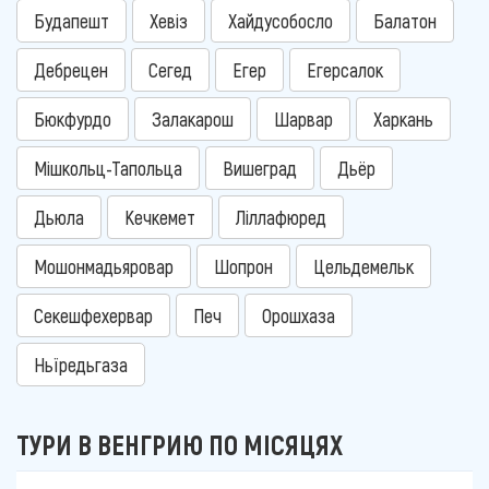
Будапешт
Хевіз
Хайдусобосло
Балатон
Дебрецен
Сегед
Егер
Егерсалок
Бюкфурдо
Залакарош
Шарвар
Харкань
Мішкольц-Тапольца
Вишеград
Дьёр
Дьюла
Кечкемет
Ліллафюред
Мошонмадьяровар
Шопрон
Цельдемельк
Секешфехервар
Печ
Орошхаза
Ньїредьгаза
ТУРИ В ВЕНГРИЮ ПО МІСЯЦЯХ