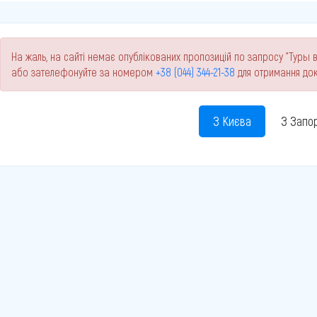
На жаль, на сайті немає опублікованих пропозицій по запросу "Туры в
або зателефонуйте за номером
+38 (044) 344-21-38
для отримання док
З Києва
З Запо