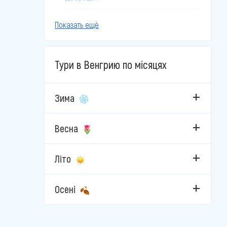
Дьёр
Показать ещё
Дьюла
Тури в Венгрию по місяцях
Залакарош
Кечкемет
Зима
Ліллафюред
Весна
Мішкольц-Тапольца
Літо
Мошонмадьяровар
Ньїредьгаза
Осені
Орошхаза