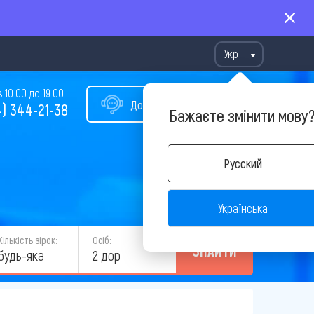
Укр
10:00 до 19:00
Допомога у виборі туру
) 344-21-38
Бажаєте змінити мову
Русский
Українська
Кількість зірок:
Осіб:
ЗНАЙТИ
будь-яка
2 дор