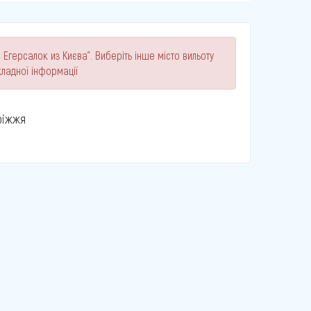
 Егерсалок из Києва". Виберіть інше місто вильоту
ладної інформації
ріжжя