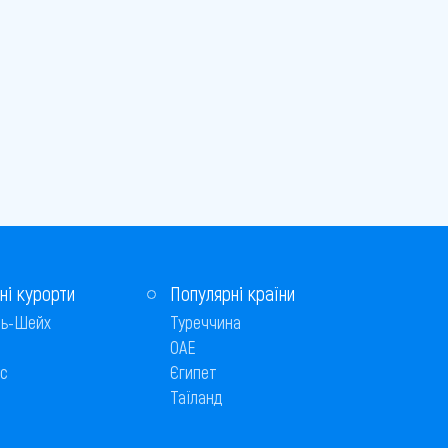
ні курорти
Популярні країни
ь-Шейх
Туреччина
ОАЕ
с
Єгипет
Таїланд