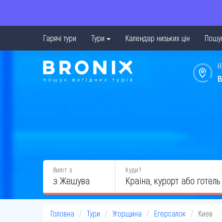
Гарячі тури
Тури
Календар низьких цін
Пошук
Н
в
Виліт з
Куди?
з Жешува
Головна
Тури
Угорщина
Егерсалок
Киев