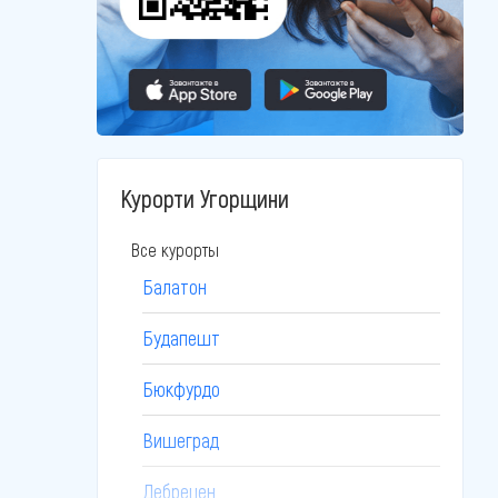
Курорти Угорщини
Все курорты
Балатон
Будапешт
Бюкфурдо
Вишеград
Дебрецен