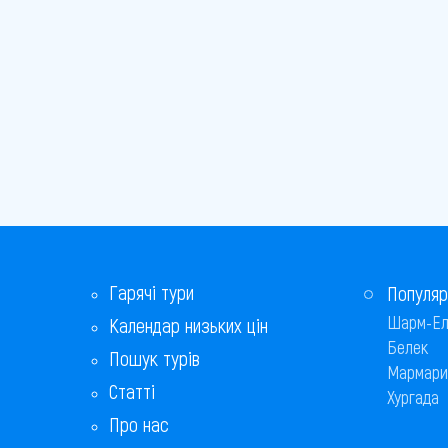
Печ
Сегед
Секешфехервар
Хайдусобосло
Харкань
Хевіз
Цельдемельк
Гарячі тури
Популяр
Шарм-Ел
Календар низьких цін
Шарвар
Белек
Пошук турів
Мармари
Шопрон
Статті
Хургада
Егер
Про нас