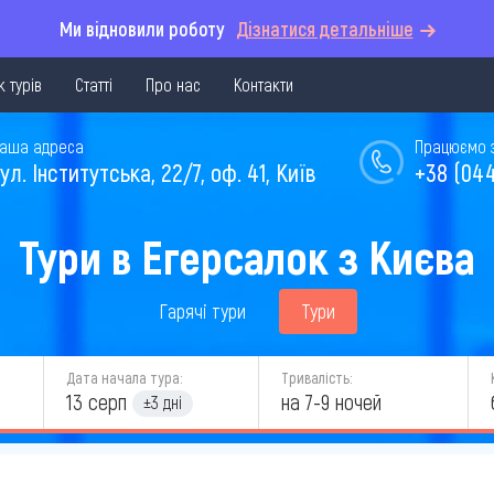
Ми відновили роботу
Дізнатися детальніше
 турів
Статті
Про нас
Контакти
аша адреса
Працюємо з 
ул. Інститутська, 22/7, оф. 41, Київ
+38 (044
Тури в Егерсалок з Києва
Гарячі тури
Тури
Дата начала тура:
Тривалість:
13 серп
на 7-9 ночей
±3 дні